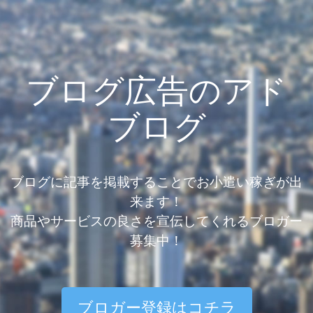
ブログ広告のアド
ブログ
ブログに記事を掲載することでお小遣い稼ぎが出
来ます！
商品やサービスの良さを宣伝してくれるブロガー
募集中！
ブロガー登録はコチラ